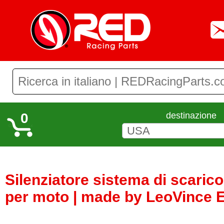
0
destinazione
Silenziatore sistema di scaric
per moto | made by LeoVince 