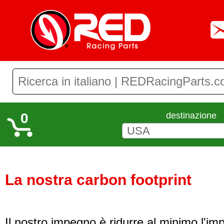
0
destinazione
La nostra carbon footprint
Il nostro impegno è ridurre al minimo l'im