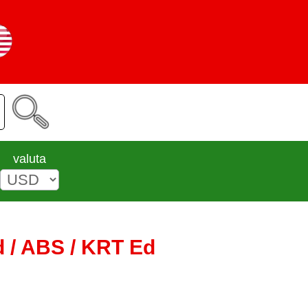
valuta
d / ABS / KRT Ed