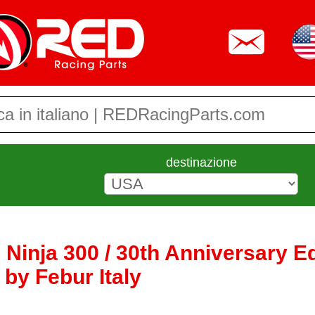
destinazione
 Ninja 300 / 30th Anniversary E
 by Febur Italy