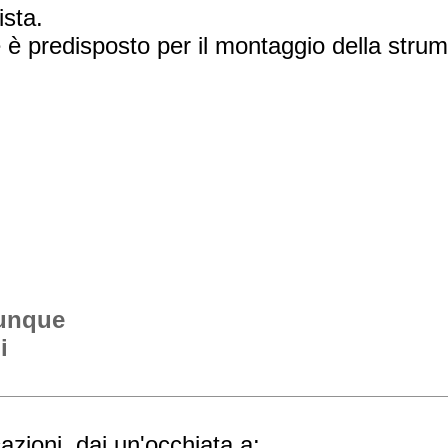
ista.
e è predisposto per il montaggio della strum
vunque
i
cazioni, dai un'occhiata a: