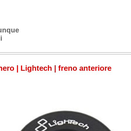
vunque
i
ero | Lightech | freno anteriore