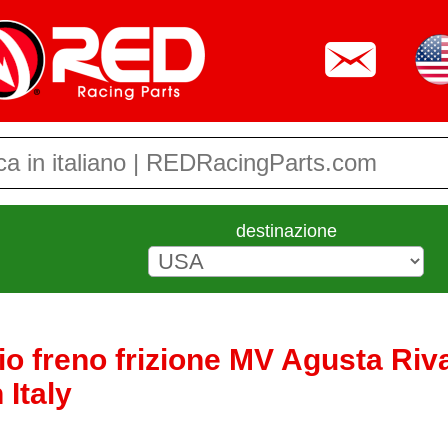
destinazione
io freno frizione MV Agusta Riv
 Italy