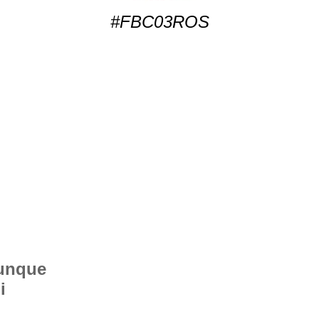
#FBC03ROS
vunque
i