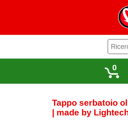
0
Tappo serbatoio ol
| made by Lightech