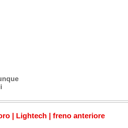
vunque
i
ro | Lightech | freno anteriore