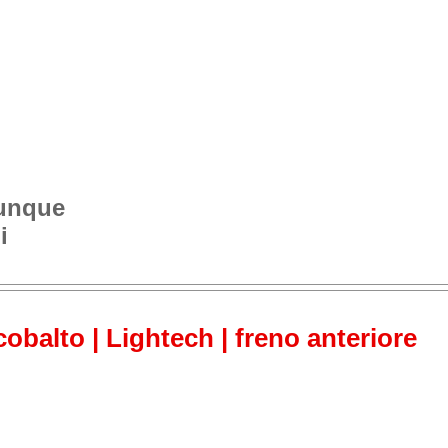
vunque
i
obalto | Lightech | freno anteriore