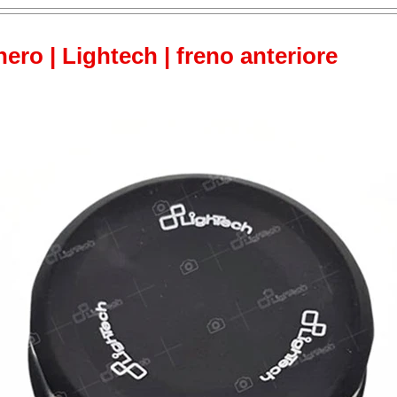
ero | Lightech | freno anteriore