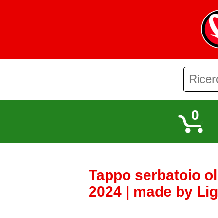
0
Tappo serbatoio ol
2024 | made by Lig