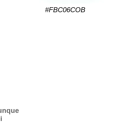
#FBC06COB
vunque
i