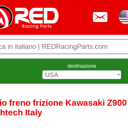
destinazione
io freno frizione Kawasaki Z900
htech Italy