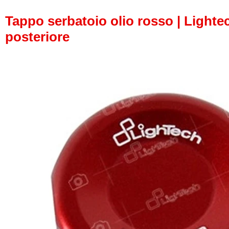
Tappo serbatoio olio rosso | Lightec
posteriore