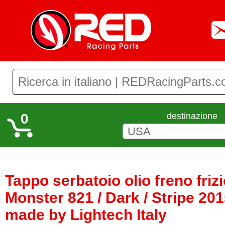
0
destinazione
Tappo serbatoio olio freno friz
Monster 821 / Dark / Stripe 201
made by Lightech Italy